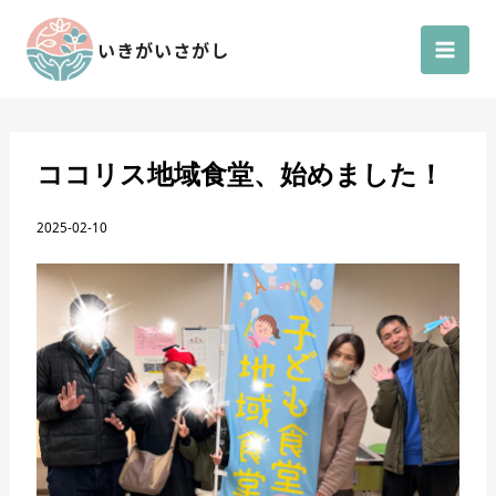
内
容
いきがいさがし
を
ス
キ
ッ
ココリス地域食堂、始めました！
プ
2025-02-10