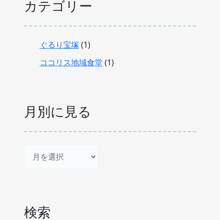
カテゴリー
ぐるり宝塚
(1)
ココリス地域食堂
(1)
月別に見る
ア
ー
カ
イ
検索
ブ